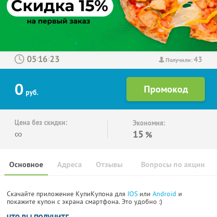
43
:
:
Получили:
0
руб.
Цена без скидки:
Экономия:
∞
15
%
Основное
Адреса
Отзывы
Вопросы по акции
Скачайте приложение КупиКупона для
IOS
или
Android
и
покажите купон с экрана смартфона. Это удобно :)