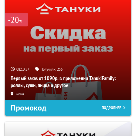
-20
%
08:10:57
Получили:
256
Первый заказ от 1090р. в приложении TanukiFamily:
роллы, суши, пицца и другое
Россия
Промокод
ПОДРОБНЕЕ