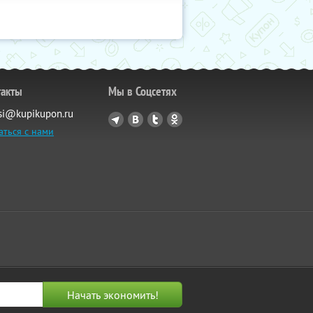
такты
Мы в Соцсетях
si@kupikupon.ru
аться с нами