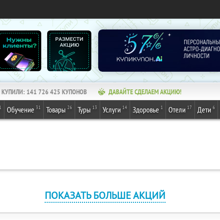
КУПИЛИ:
141 726 425
КУПОНОВ
ДАВАЙТЕ СДЕЛАЕМ АКЦИЮ!
1
31
26
13
14
1
17
6
Обучение
Товары
Туры
Услуги
Здоровье
Отели
Дети
ПОКАЗАТЬ БОЛЬШЕ АКЦИЙ