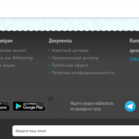
тнёрам
Документы
Кон
елаем акцию!
Агентский договор
spro
е, как Вебмастер
Лицензионный договор
Связ
е акции
Публичная оферта
Политика конфиденциальности
Ищите скидки поблизости,
не выходя из чата: