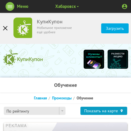
Меню
Хабаровск
КупиКупон
Мобильное приложение
Загрузить
ещё удобнее
Обучение
Главная
Промокоды
Обучение
Показать на карте
По рейтингу