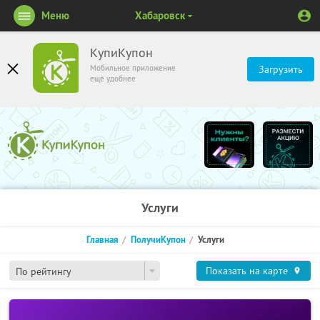
Меню
Хабаровск
КупиКупон
Мобильное приложение
Загрузить
ещё удобнее
Услуги
Главная
ПолучиКупон
Услуги
Показать на карте
По рейтингу