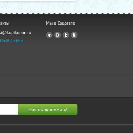
такты
Мы в Соцсетях
si@kupikupon.ru
аться с нами