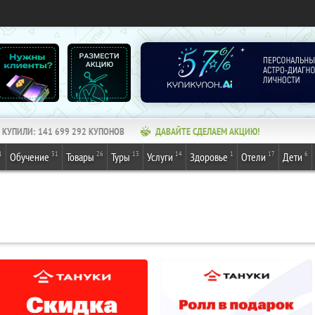
КУПИЛИ:
141 699 292
КУПОНОВ
ДАВАЙТЕ СДЕЛАЕМ АКЦИЮ!
1
31
26
13
14
1
17
6
Обучение
Товары
Туры
Услуги
Здоровье
Отели
Дети