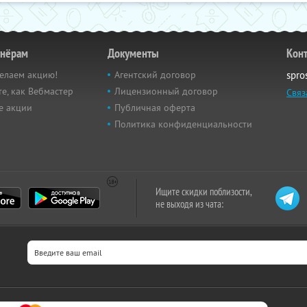
тнёрам
Документы
Кон
елаем акцию!
Агентский договор
spro
е, как Вебмастер
Лицензионный договор
Связ
е акции
Публичная оферта
Политика конфиденциальности
Ищите скидки поблизости,
не выходя из чата: