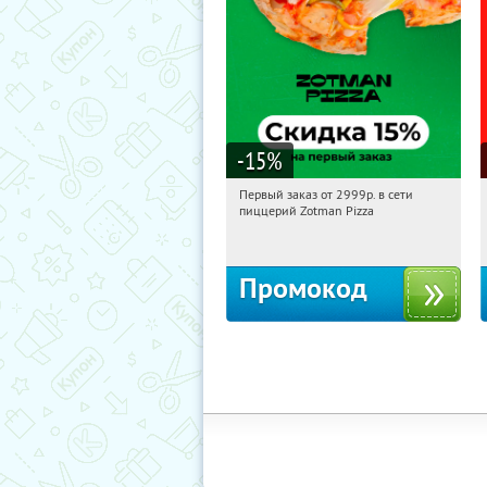
-15
%
Первый заказ от 2999р. в сети
10:12:15
Получили:
43
пиццерий Zotman Pizza
Россия
Промокод