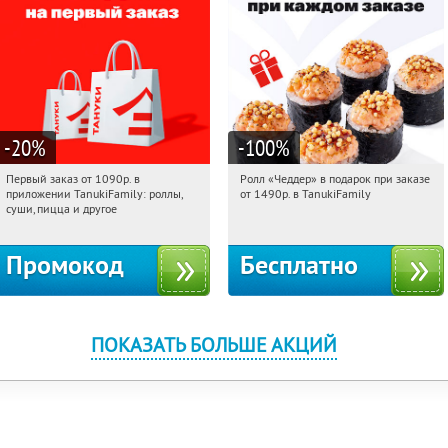
-20
%
-100
%
Первый заказ от 1090р. в
Ролл «Чеддер» в подарок при заказе
10:12:15
Получили:
256
10:12:15
Получили:
108
приложении TanukiFamily: роллы,
от 1490р. в TanukiFamily
Россия
Россия
суши, пицца и другое
Промокод
Бесплатно
ПОКАЗАТЬ БОЛЬШЕ АКЦИЙ