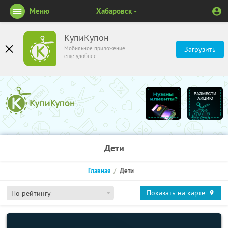
Меню
Хабаровск
КупиКупон
Мобильное приложение
Загрузить
ещё удобнее
Дети
Главная
Дети
Показать на карте
По рейтингу