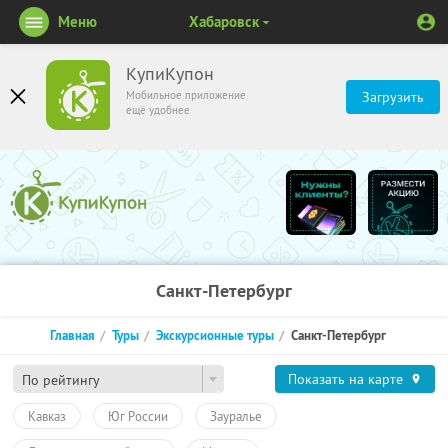
Меню
Хабаровск
КупиКупон
Мобильное приложение
Загрузить
ещё удобнее
Санкт-Петербург
Главная
Туры
Экскурсионные туры
Санкт-Петербург
Показать на карте
По рейтингу
Кавказ
Юг России
Зауралье