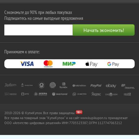
Сэкономьте до 90% при любых покупках
Подпишитесь на самые выгодные предложения
Принимаем к оплате:
2010-2026 © КупиКупон. Все права защищены.
Все права на товарный знак "КупиКупон" и на сайт www.kupikupon.ru принадлежат
OOO «Агентство цифровых решений» ИНН 7705523387, ОГРН 1127747063212