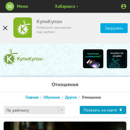
Меню
Хабаровск
КупиКупон
Мобильное приложение
Загрузить
ещё удобнее
Отношения
Главная
Обучение
Другое
Отношения
Показать на карте
По рейтингу