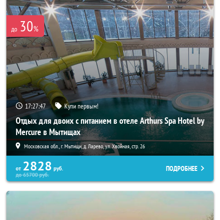
30
%
до
17:27:46
Купи первым!
Отдых для двоих с питанием в отеле Arthurs Spa Hotel by
Mercure в Мытищах
Московская обл., г. Мытищи, д. Ларево, ул. Хвойная, стр. 26
2828
ПОДРОБНЕЕ
от
руб.
до
65700
руб.