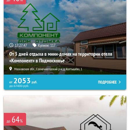
17:27:46
Купили:
117
От 3 дней отдыха в мини-домах на территории отеля
«Компонент» в Подмосковье
Московская обл., Солнечногорский р-н, д. Колтышево, 1
2053
ПОДРОБНЕЕ
от
руб.
до
67400
руб.
64
%
до