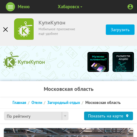
Меню
Хабаровск
КупиКупон
Мобильное приложение
Загрузить
ещё удобнее
Московская область
Главная
Отели
Загородный отдых
Московская область
Показать на карте
По рейтингу