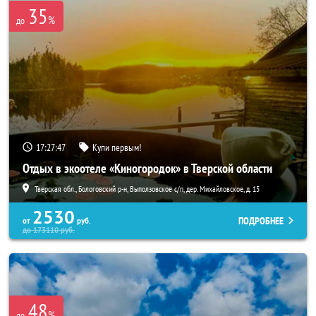
35
%
до
17:27:46
Купи первым!
Отдых в экоотеле «Киногородок» в Тверской области
Тверская обл., Бологовский р-н, Выползовское с/п, дер. Михайловское, д. 15
2530
ПОДРОБНЕЕ
от
руб.
до
173110
руб.
48
%
до