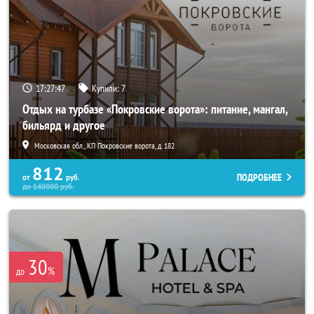
17:27:46
Купили:
7
Отдых на турбазе «Покровские ворота»: питание, мангал,
бильярд и другое
Московская обл., КП Покровские ворота, д. 182
812
ПОДРОБНЕЕ
от
руб.
до
140800
руб.
30
%
до