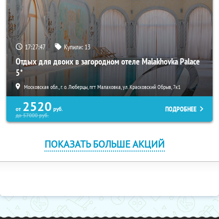
17:27:46
Купили:
13
Отдых для двоих в загородном отеле Malakhovka Palace
5*
Московская обл., г. о. Люберцы, пгт Малаховка, ул. Красковский Обрыв, 7к1
2520
ПОДРОБНЕЕ
от
руб.
до
57000
руб.
ПОКАЗАТЬ БОЛЬШЕ АКЦИЙ