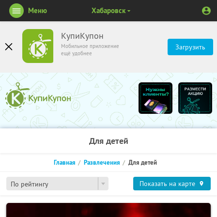
Меню
Хабаровск
КупиКупон
Мобильное приложение
Загрузить
ещё удобнее
Для детей
Главная
Развлечения
Для детей
Показать на карте
По рейтингу