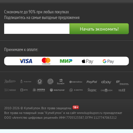
Сэкономьте до 90% при любых покупках
Подпишитесь на самые выгодные предложения
Принимаем к оплате:
2010-2026 © КупиКупон. Все права защищены.
Все права на товарный знак "КупиКупон" и на сайт www.kupikupon.ru принадлежат
OOO «Агентство цифровых решений» ИНН 7705523387, ОГРН 1127747063212