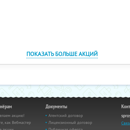
ПОКАЗАТЬ БОЛЬШЕ АКЦИЙ
тнёрам
Документы
Кон
елаем акцию!
Агентский договор
spro
е, как Вебмастер
Лицензионный договор
Связ
е акции
Публичная оферта