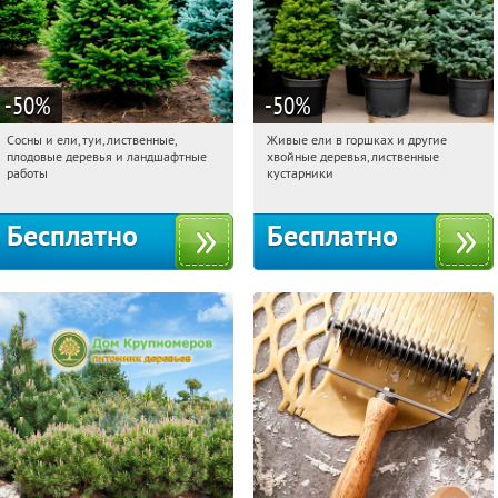
-50
%
-50
%
Сосны и ели, туи, лиственные,
Живые ели в горшках и другие
04:07:54
Получили:
31
04:07:54
Получили:
53
плодовые деревья и ландшафтные
хвойные деревья, лиственные
Московская обл., г. Химки,
Московская обл., г. Химки,
работы
кустарники
территориальное управление
территориальное управление
Кутузовское
Кутузовское
Бесплатно
Бесплатно