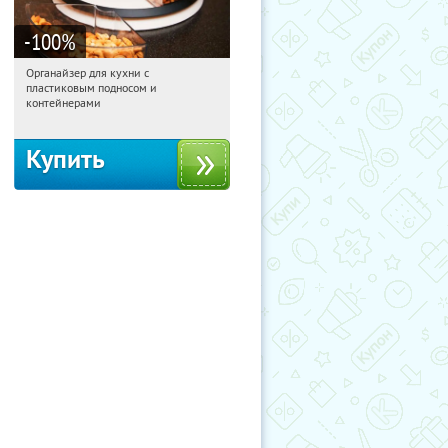
-100
%
Органайзер для кухни с
04:07:54
Получили:
312
пластиковым подносом и
Россия
контейнерами
Купить