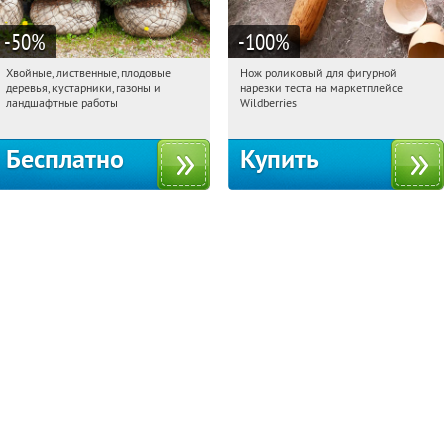
-50
%
-100
%
Хвойные, лиственные, плодовые
Нож роликовый для фигурной
04:07:54
Получили:
15
04:07:54
Получили:
265
деревья, кустарники, газоны и
нарезки теста на маркетплейсе
Павелецкая
Угрешская
Россия
ландшафтные работы
Wildberries
Бесплатно
Купить