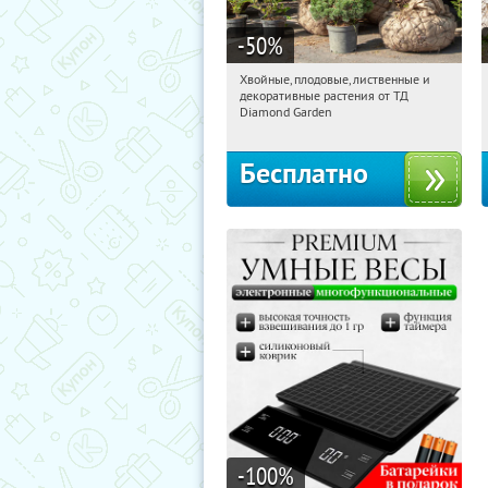
-50
%
Хвойные, плодовые, лиственные и
04:07:54
Получили:
15
декоративные растения от ТД
Выставочная
Угрешская
Diamond Garden
Бесплатно
-100
%