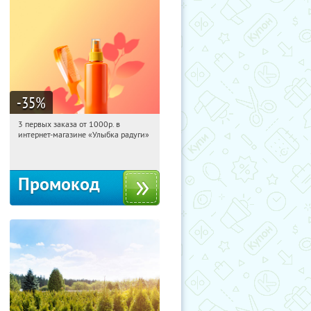
-35
%
3 первых заказа от 1000р. в
04:07:54
Получили:
12
интернет-магазине «Улыбка радуги»
Россия
Промокод