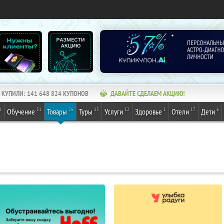
КУПИЛИ:
141 648 824
КУПОНОВ
ДАВАЙТЕ СДЕЛАЕМ АКЦИЮ!
1
31
26
13
12
1
17
6
Обучение
Товары
Туры
Услуги
Здоровье
Отели
Дети