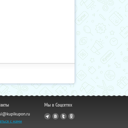
такты
Мы в Соцсетях
si@kupikupon.ru
аться с нами