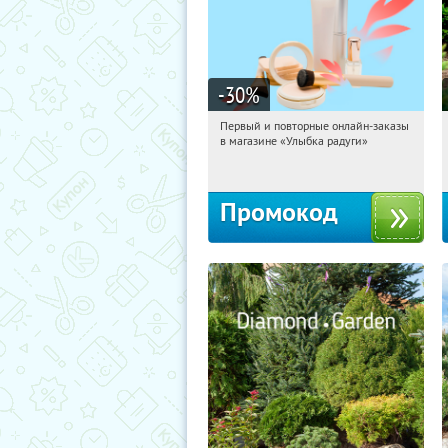
-30
%
Первый и повторные онлайн-заказы
04:07:54
Получили:
2
в магазине «Улыбка радуги»
Россия
Промокод