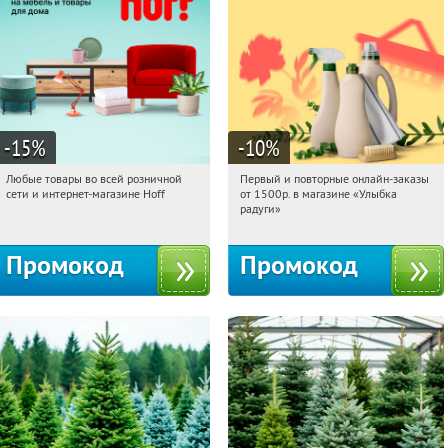
-15
%
-10
%
Любые товары во всей розничной
Первый и повторные онлайн-заказы
04:07:54
Получили:
83
04:07:54
Получили:
1
сети и интернет-магазине Hoff
от 1500р. в магазине «Улыбка
Москва, 1-й Волоколамский проезд,
Россия
радуги»
10с1
Промокод
Промокод