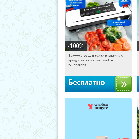
-100
%
Вакууматор для сухих и влажных
04:07:54
Получили:
180
продуктов на маркетплейсе
Россия
Wildberries
Бесплатно