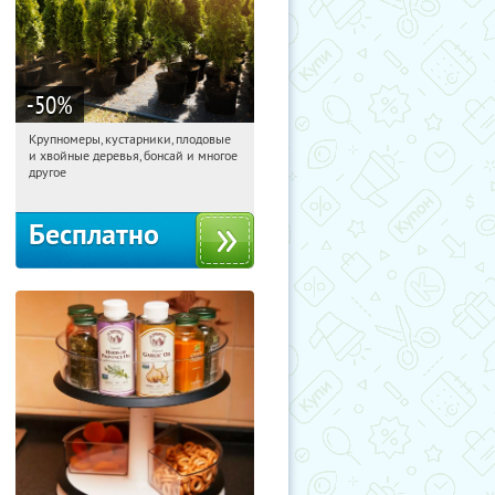
-50
%
Крупномеры, кустарники, плодовые
04:07:54
Получили:
28
и хвойные деревья, бонсай и многое
Москва, Рябиновая улица, 17
другое
Бесплатно