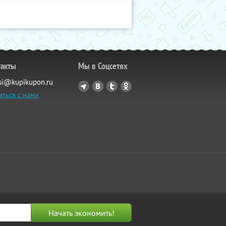
такты
Мы в Соцсетях
si@kupikupon.ru
аться с нами