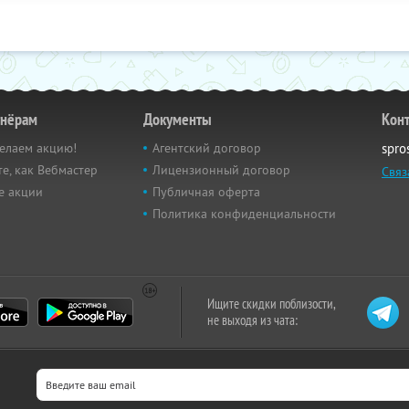
тнёрам
Документы
Кон
елаем акцию!
Агентский договор
spro
е, как Вебмастер
Лицензионный договор
Связ
е акции
Публичная оферта
Политика конфиденциальности
Ищите скидки поблизости,
не выходя из чата: