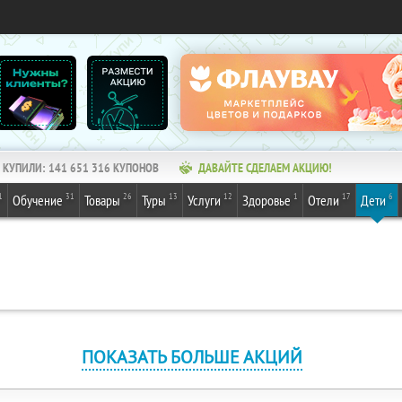
КУПИЛИ:
141 651 317
КУПОНОВ
ДАВАЙТЕ СДЕЛАЕМ АКЦИЮ!
1
31
26
13
12
1
17
6
Обучение
Товары
Туры
Услуги
Здоровье
Отели
Дети
ПОКАЗАТЬ БОЛЬШЕ АКЦИЙ