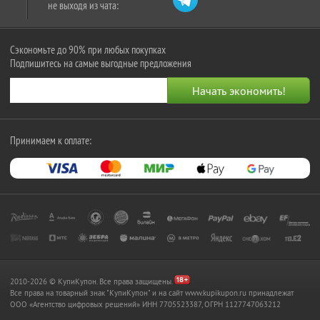
не выходя из чата:
Сэкономьте до 90% при любых покупках
Подпишитесь на самые выгодные предложения
Принимаем к оплате:
2010-2026 © КупиКупон. Все права защищены.
Все права на товарный знак "КупиКупон" и на сайт www.kupikupon.ru принадлежат
OOO «Агентство цифровых решений» ИНН 7705523387, ОГРН 1127747063212