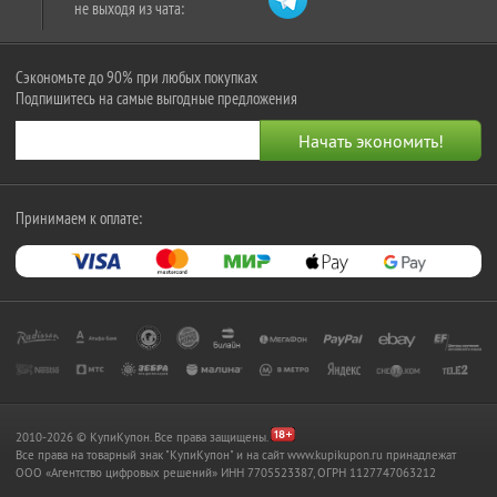
не выходя из чата:
Сэкономьте до 90% при любых покупках
Подпишитесь на самые выгодные предложения
Принимаем к оплате:
2010-2026 © КупиКупон. Все права защищены.
Все права на товарный знак "КупиКупон" и на сайт www.kupikupon.ru принадлежат
OOO «Агентство цифровых решений» ИНН 7705523387, ОГРН 1127747063212