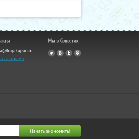
такты
Мы в Соцсетях
si@kupikupon.ru
аться с нами