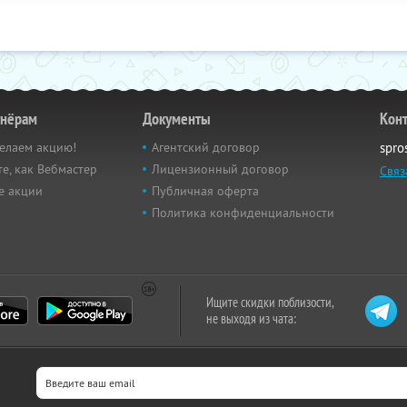
тнёрам
Документы
Кон
елаем акцию!
Агентский договор
spro
е, как Вебмастер
Лицензионный договор
Связ
е акции
Публичная оферта
Политика конфиденциальности
Ищите скидки поблизости,
не выходя из чата: