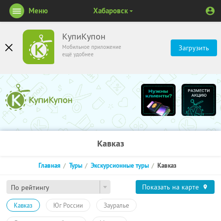
Меню
Хабаровск
КупиКупон
Мобильное приложение
Загрузить
ещё удобнее
Кавказ
Главная
Туры
Экскурсионные туры
Кавказ
Показать на карте
По рейтингу
Кавказ
Юг России
Зауралье