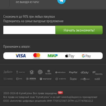
не выходя из чата:
Сэкономьте до 90% при любых покупках
Подпишитесь на самые выгодные предложения
Принимаем к оплате:
2010-2026 © КупиКупон. Все права защищены.
Все права на товарный знак "КупиКупон" и на сайт www.kupikupon.ru принадлежат
OOO «Агентство цифровых решений» ИНН 7705523387, ОГРН 1127747063212