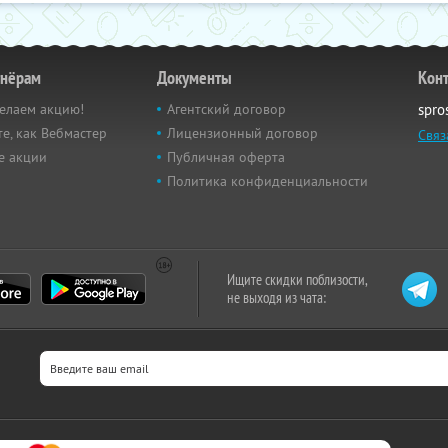
тнёрам
Документы
Кон
елаем акцию!
Агентский договор
spro
е, как Вебмастер
Лицензионный договор
Связ
е акции
Публичная оферта
Политика конфиденциальности
Ищите скидки поблизости,
не выходя из чата: