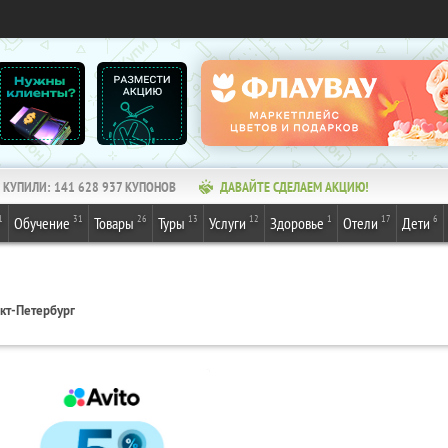
КУПИЛИ:
141 628 937
КУПОНОВ
ДАВАЙТЕ СДЕЛАЕМ АКЦИЮ!
1
31
26
13
12
1
17
6
Обучение
Товары
Туры
Услуги
Здоровье
Отели
Дети
кт-Петербург