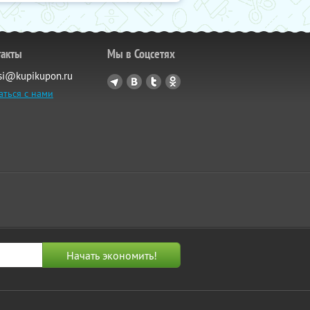
такты
Мы в Соцсетях
si@kupikupon.ru
аться с нами