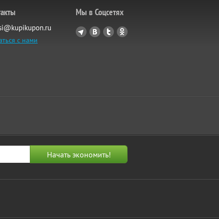
такты
Мы в Соцсетях
si@kupikupon.ru
аться с нами