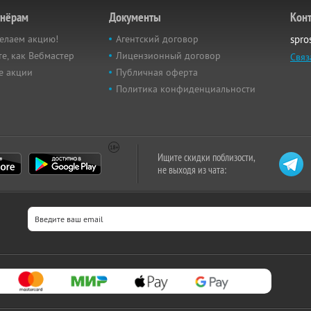
тнёрам
Документы
Кон
елаем акцию!
Агентский договор
spro
е, как Вебмастер
Лицензионный договор
Связ
е акции
Публичная оферта
Политика конфиденциальности
Ищите скидки поблизости,
не выходя из чата: