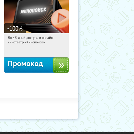
-100
%
До 45 дней доступа в онлайн-
22:01:21
Получили:
113
кинотеатр «Кинопоиск»
Россия
Промокод