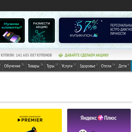
КУПИЛИ:
141 685 087
КУПОНОВ
ДАВАЙТЕ СДЕЛАЕМ АКЦИЮ!
1
31
26
13
12
1
16
6
Обучение
Товары
Туры
Услуги
Здоровье
Отели
Дети