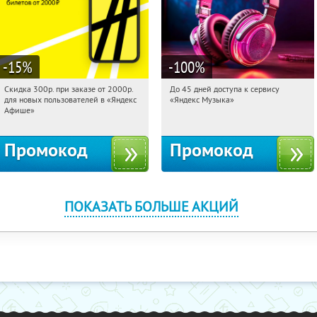
-15
%
-100
%
Скидка 300р. при заказе от 2000р.
До 45 дней доступа к сервису
22:01:21
Получили:
65
22:01:21
Получили:
48
для новых пользователей в «Яндекс
«Яндекс Музыка»
Россия
Россия
Афише»
Промокод
Промокод
ПОКАЗАТЬ БОЛЬШЕ АКЦИЙ