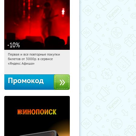
-10
%
Первая и все повторные покупки
22:01:21
Получили:
155
билетов от 3000р. в сервисе
Россия
«Яндекс Афиша»
Промокод