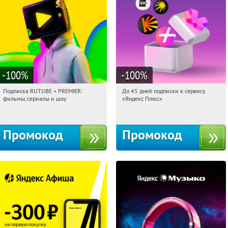
-100
%
-100
%
Подписка RUTUBE + PREMIER:
До 45 дней подписки к сервису
22:01:21
Получили:
3
22:01:21
Получили:
19
фильмы, сериалы и шоу
«Яндекс Плюс»
Россия
Россия
Промокод
Промокод