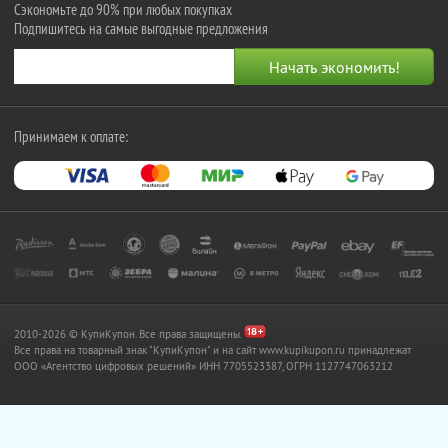
Сэкономьте до 90% при любых покупках
Подпишитесь на самые выгодные предложения
Принимаем к оплате:
2010-2026 © КупиКупон. Все права защищены.
Все права на товарный знак "КупиКупон" и на сайт www.kupikupon.ru принадлежат
OOO «Агентство цифровых решений» ИНН 7705523387, ОГРН 1127747063212