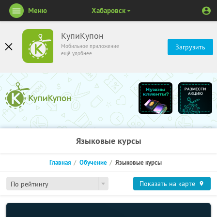
Меню
Хабаровск
КупиКупон
Мобильное приложение
Загрузить
ещё удобнее
Языковые курсы
Главная
Обучение
Языковые курсы
Показать на карте
По рейтингу