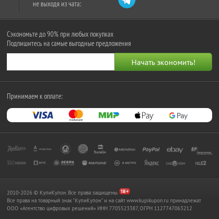
не выходя из чата:
Сэкономьте до 90% при любых покупках
Подпишитесь на самые выгодные предложения
Принимаем к оплате:
2010-2026 © КупиКупон. Все права защищены.
Все права на товарный знак "КупиКупон" и на сайт www.kupikupon.ru принадлежат
OOO «Агентство цифровых решений» ИНН 7705523387, ОГРН 1127747063212