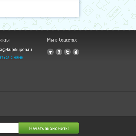
такты
Мы в Соцсетях
si@kupikupon.ru
аться с нами