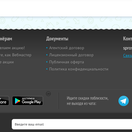
тнёрам
Документы
Кон
елаем акцию!
Агентский договор
spro
е, как Вебмастер
Лицензионный договор
Связ
е акции
Публичная оферта
Политика конфиденциальности
Ищите скидки поблизости,
не выходя из чата: