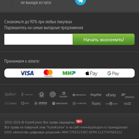
не выходя из чата:
Сэкономьте до 90% при любых покупках
Подпишитесь на самые выгодные предложения
Принимаем к оплате:
2010-2026 © КупиКупон. Все права защищены.
Все права на товарный знак "КупиКупон" и на сайт www.kupikupon.ru принадлежат
OOO «Агентство цифровых решений» ИНН 7705523387, ОГРН 1127747063212