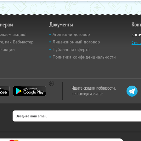
тнёрам
Документы
Кон
елаем акцию!
Агентский договор
spro
е, как Вебмастер
Лицензионный договор
Связ
е акции
Публичная оферта
Политика конфиденциальности
Ищите скидки поблизости,
не выходя из чата: