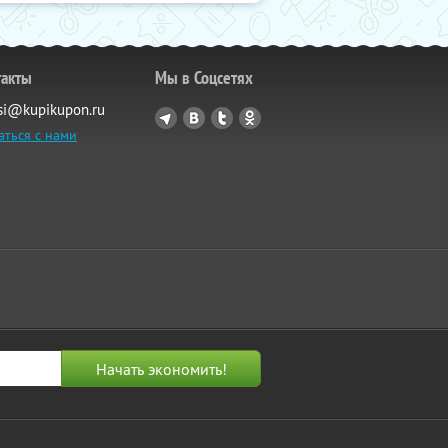
такты
Мы в Соцсетях
si@kupikupon.ru
аться с нами