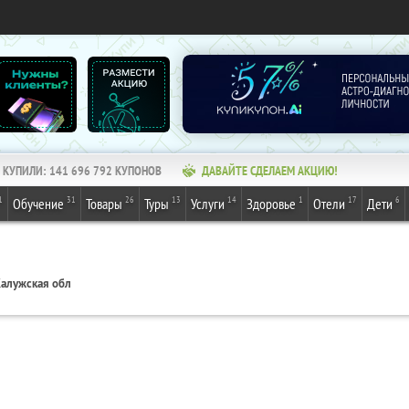
КУПИЛИ:
141 696 792
КУПОНОВ
ДАВАЙТЕ СДЕЛАЕМ АКЦИЮ!
1
31
26
13
14
1
17
6
Обучение
Товары
Туры
Услуги
Здоровье
Отели
Дети
алужская обл