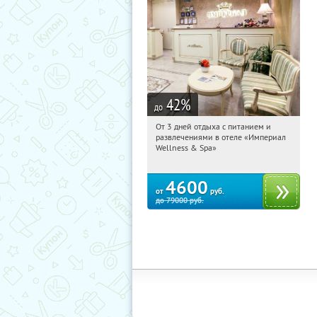
42
%
до
От 3 дней отдыха с питанием и
12:18:52
Купили:
114
развлечениями в отеле «Империал
Калужская обл., г. Обнинск, Киевское
Wellness & Spa»
ш., д. 11А
4600
от
руб.
до
79000
руб.