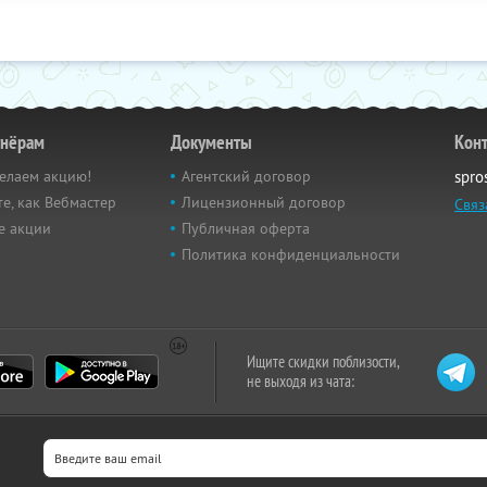
тнёрам
Документы
Кон
елаем акцию!
Агентский договор
spro
е, как Вебмастер
Лицензионный договор
Связ
е акции
Публичная оферта
Политика конфиденциальности
Ищите скидки поблизости,
не выходя из чата: