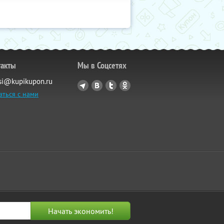
такты
Мы в Соцсетях
si@kupikupon.ru
аться с нами