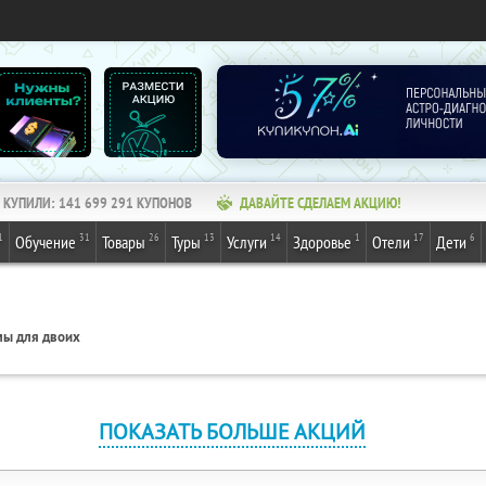
КУПИЛИ:
141 699 291
КУПОНОВ
ДАВАЙТЕ СДЕЛАЕМ АКЦИЮ!
1
31
26
13
14
1
17
6
Обучение
Товары
Туры
Услуги
Здоровье
Отели
Дети
ы для двоих
ПОКАЗАТЬ БОЛЬШЕ АКЦИЙ