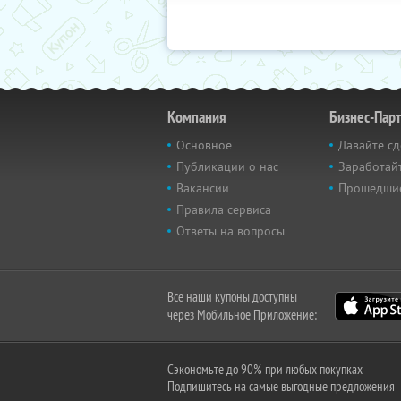
Компания
Бизнес-Пар
Основное
Давайте сд
Публикации о нас
Заработайт
Вакансии
Прошедши
Правила сервиса
Ответы на вопросы
Все наши купоны доступны
через Мобильное Приложение:
Сэкономьте до 90% при любых покупках
Подпишитесь на самые выгодные предложения