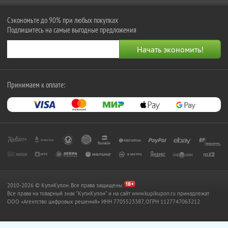
Сэкономьте до 90% при любых покупках
Подпишитесь на самые выгодные предложения
Принимаем к оплате:
2010-2026 © КупиКупон. Все права защищены.
Все права на товарный знак "КупиКупон" и на сайт www.kupikupon.ru принадлежат
OOO «Агентство цифровых решений» ИНН 7705523387, ОГРН 1127747063212