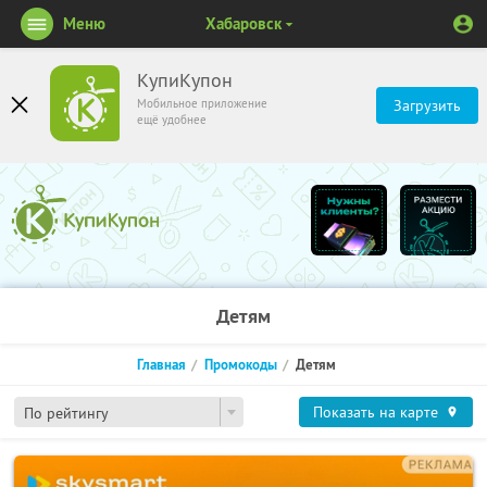
Меню
Хабаровск
КупиКупон
Мобильное приложение
Загрузить
ещё удобнее
Детям
Главная
Промокоды
Детям
Показать на карте
По рейтингу