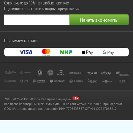
Сэкономьте до 90% при любых покупках
Подпишитесь на самые выгодные предложения
Принимаем к оплате:
2010-2026 © КупиКупон. Все права защищены.
Все права на товарный знак "КупиКупон" и на сайт www.kupikupon.ru принадлежат
OOO «Агентство цифровых решений» ИНН 7705523387, ОГРН 1127747063212