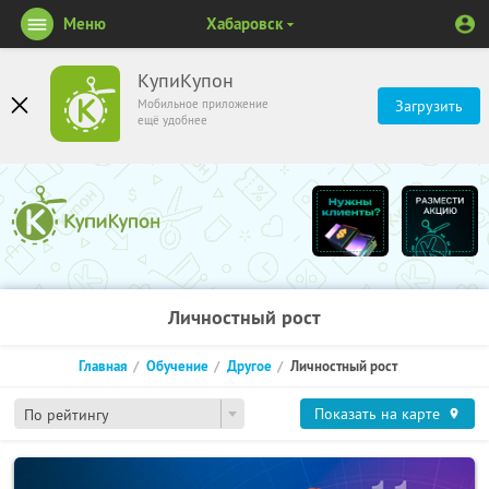
Меню
Хабаровск
КупиКупон
Мобильное приложение
Загрузить
ещё удобнее
Личностный рост
Главная
Обучение
Другое
Личностный рост
Показать на карте
По рейтингу