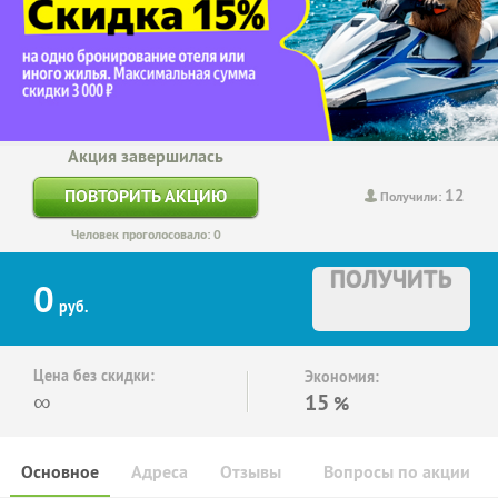
Акция завершилась
12
ПОВТОРИТЬ АКЦИЮ
Получили:
Человек проголосовало: 0
ПОЛУЧИТЬ
0
руб.
Цена без скидки:
Экономия:
∞
15
%
Основное
Адреса
Отзывы
Вопросы по акции