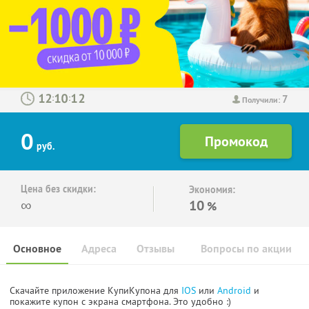
7
:
:
Получили:
0
руб.
Цена без скидки:
Экономия:
∞
10
%
Основное
Адреса
Отзывы
Вопросы по акции
Скачайте приложение КупиКупона для
IOS
или
Android
и
покажите купон с экрана смартфона. Это удобно :)