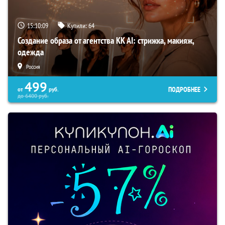
15:10:08
Купили:
64
Создание образа от агентства KK AI: стрижка, макияж,
одежда
Россия
499
ПОДРОБНЕЕ
от
руб.
до
6400
руб.