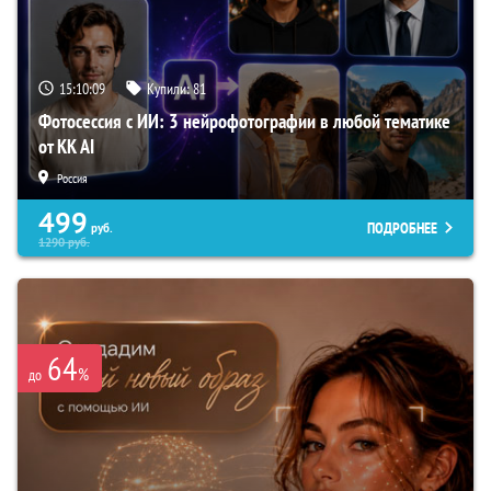
15:10:08
Купили:
81
Фотосессия с ИИ: 3 нейрофотографии в любой тематике
от KK AI
Россия
499
ПОДРОБНЕЕ
руб.
1290
руб.
64
%
до