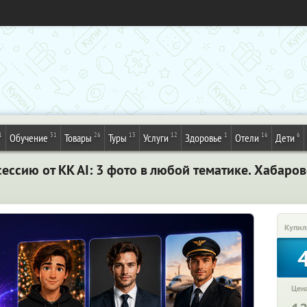
1
31
26
13
12
1
16
6
Обучение
Товары
Туры
Услуги
Здоровье
Отели
Дети
ссию от KK AI: 3 фото в любой тематике. Хабаров
Купил
Цена