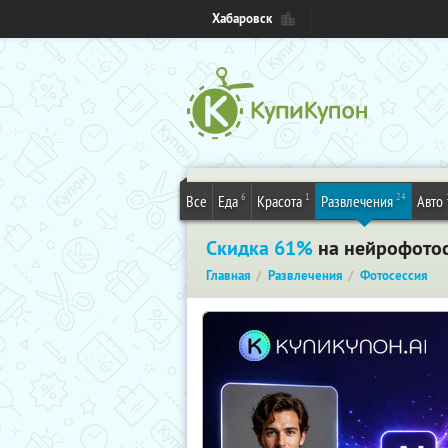
Хабаровск
6
1
24
Все
Еда
Красота
Развлечения
Авто
Скидка 61%
на нейрофотосе
Главная
Развлечения
Фотосессия