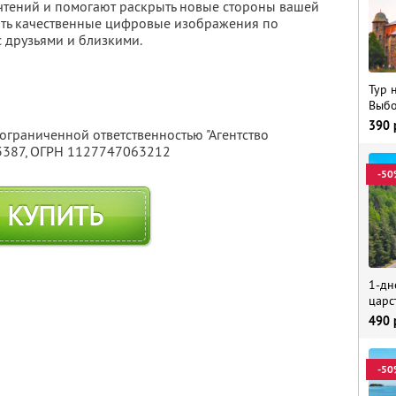
чтений и помогают раскрыть новые стороны вашей
чить качественные цифровые изображения по
 друзьями и близкими.
Тур 
Выбо
390
 ограниченной ответственностью "Агентство
3387
, ОГРН 1127747063212
-50
КУПИТЬ
1-дн
царс
490
-50