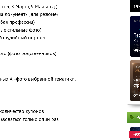
од, 8 Марта, 9 Мая и т.д.)
19
а документы, для резюме)
бая профессия)
ые стильные фото)
Пер
й студийный портрет
KK 
99
ото (фото родственников)
ных AI-фото выбранной тематики.
Соз
стр
от
количество купонов
Р
зоваться только один раз
-90