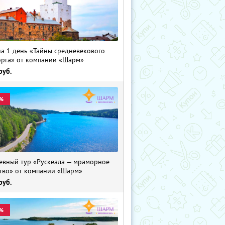
на 1 день «Тайны средневекового
рга» от компании «Шарм»
руб.
%
евный тур «Рускеала — мраморное
тво» от компании «Шарм»
руб.
%