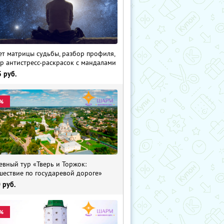
ет матрицы судьбы, разбор профиля,
р антистресс-раскрасок с мандалами
5
руб.
%
евный тур «Тверь и Торжок:
шествие по государевой дороге»
0
руб.
%