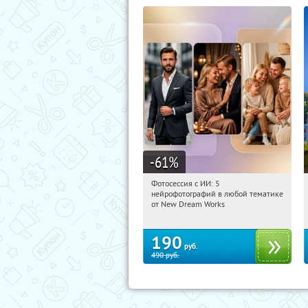
-61
%
Фотосессия с ИИ: 5
08:39:31
Купили:
10
нейрофотографий в любой тематике
Россия
от New Dream Works
190
руб.
490
руб.