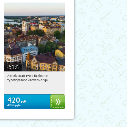
-51
%
Автобусный тур в Выборг от
08:39:31
Купили:
9
туроператора «ХохломаТур»
Сенная площадь
420
руб.
4230
руб.