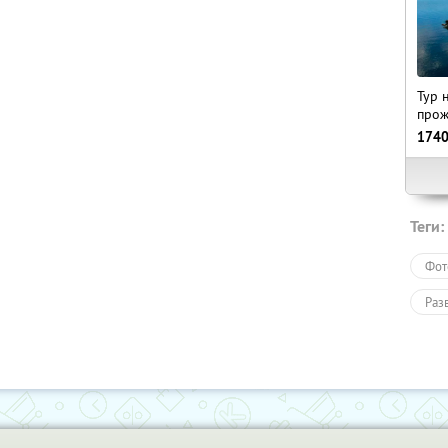
Тур 
прож
174
Теги:
Фот
Раз