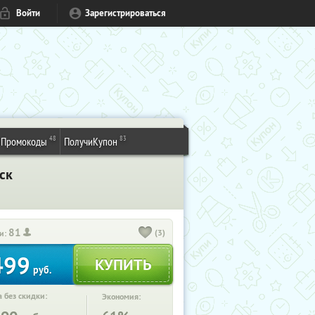
Войти
Зарегистрироваться
48
83
Промокоды
ПолучиКупон
ск
81
(3)
и:
499
руб.
 без скидки:
Экономия: