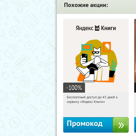
Похожие акции:
-100
%
Бесплатный доступ до 45 дней к
08:39:31
Получи первым!
сервису «Яндекс Книги»
Россия
Промокод