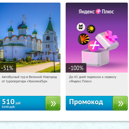
-51
%
-100
%
Автобусный тур в Великий Новгород
До 45 дней подписки к сервису
08:39:31
Купили:
2
08:39:31
Получили:
19
от туроператора «ХохломаТур»
«Яндекс Плюс»
Сенная площадь
Россия
510
Промокод
руб.
5190
руб.