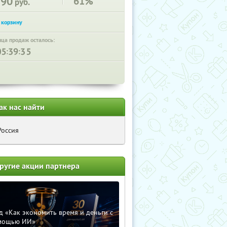
290
61%
руб.
нца продаж осталось:
:
:
ак нас найти
Россия
ругие акции партнера
д «Как экономить время и деньги с
мощью ИИ»