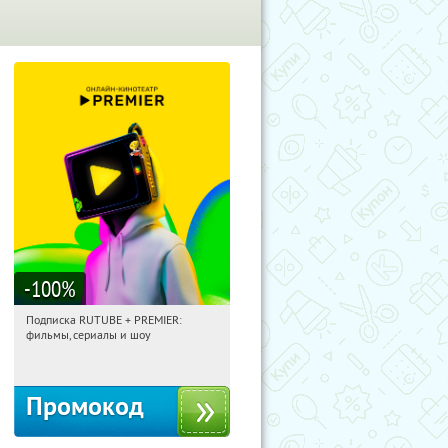
-100
%
Подписка RUTUBE + PREMIER:
08:39:31
Получили:
3
фильмы, сериалы и шоу
Россия
Промокод