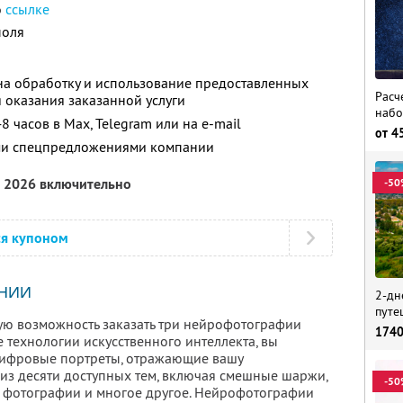
о
ссылке
поля
а обработку и использование предоставленных
Расч
 оказания заказанной услуги
набо
8 часов в Max, Telegram или на e-mail
от
4
ими спецпредложениями компании
а 2026 включительно
-50
ся купоном
НИИ
2-дн
путе
ную возможность заказать три нейрофотографии
174
е технологии искусственного интеллекта, вы
цифровые портреты, отражающие вашу
 из десяти доступных тем, включая смешные шаржи,
-50
 фотографии и многое другое. Нейрофотографии