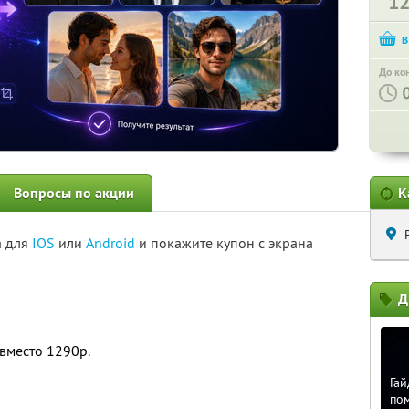
1
До ко
Вопросы по акции
К
а для
IOS
или
Android
и покажите купон с экрана
Д
вместо 1290р.
Гай
по