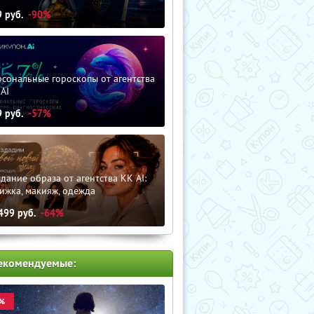
9
руб.
-90%
сональные гороскопы от агентства
AI
9
руб.
-57%
дание образа от агентства KK AI:
ижка, макияж, одежда
499
руб.
-64%
екомендуемые:
%