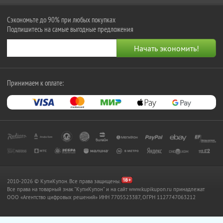
Сэкономьте до 90% при любых покупках
Подпишитесь на самые выгодные предложения
Принимаем к оплате:
2010-2026 © КупиКупон. Все права защищены.
Все права на товарный знак "КупиКупон" и на сайт www.kupikupon.ru принадлежат
OOO «Агентство цифровых решений» ИНН 7705523387, ОГРН 1127747063212