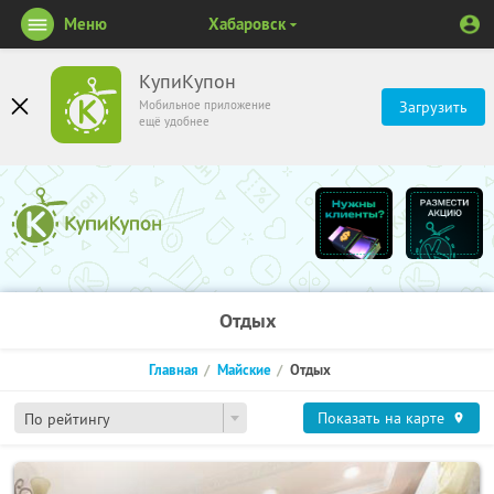
Меню
Хабаровск
КупиКупон
Мобильное приложение
Загрузить
ещё удобнее
Отдых
Главная
Майские
Отдых
Показать на карте
По рейтингу