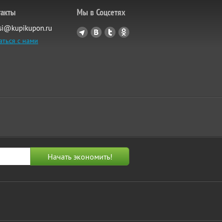
такты
Мы в Соцсетях
si@kupikupon.ru
аться с нами