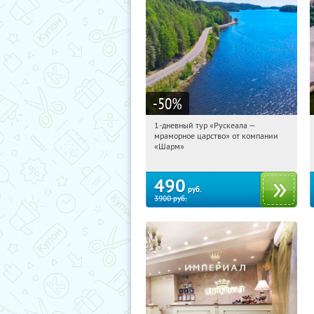
-50
%
1-дневный тур «Рускеала —
04:05:42
Купили:
48
мраморное царство» от компании
Достоевская
«Шарм»
490
руб.
3900
руб.