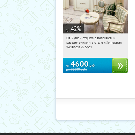
42
%
до
От 3 дней отдыха с питанием и
04:05:42
Купили:
114
развлечениями в отеле «Империал
Калужская обл., г. Обнинск, Киевское
Wellness & Spa»
ш., д. 11А
4600
от
руб.
до
79000
руб.