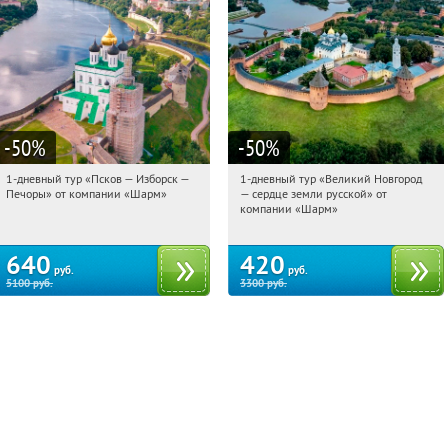
-50
%
-50
%
1-дневный тур «Псков — Изборск —
1-дневный тур «Великий Новгород
04:05:42
Купили:
12
04:05:42
Купили:
22
Печоры» от компании «Шарм»
— сердце земли русской» от
Достоевская
Достоевская
компании «Шарм»
640
420
руб.
руб.
5100
руб.
3300
руб.