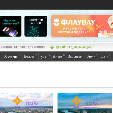
КУПИЛИ:
141 648 822
КУПОНОВ
ДАВАЙТЕ СДЕЛАЕМ АКЦИЮ!
1
31
26
13
12
1
17
6
Обучение
Товары
Туры
Услуги
Здоровье
Отели
Дети