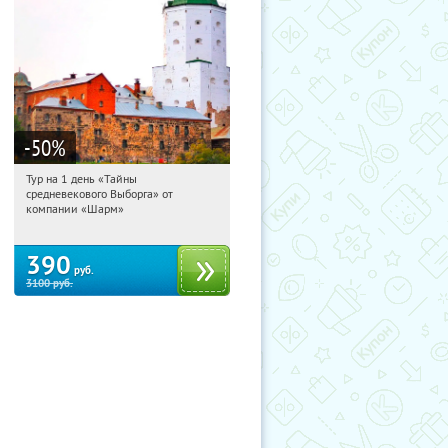
-50
%
Тур на 1 день «Тайны
04:05:42
Купили:
58
средневекового Выборга» от
Достоевская
компании «Шарм»
390
руб.
3100
руб.