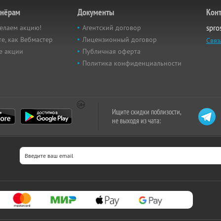
тнёрам
Документы
Кон
елаем акцию!
Агентский договор
spro
е, как Вебмастер
Лицензионный договор
Связ
е акции
Публичная оферта
Политика конфиденциальности
Ищите скидки поблизости,
не выходя из чата: