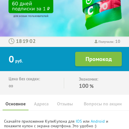
10
:
:
Получили:
0
руб.
Цена без скидки:
Экономия:
∞
100
%
Основное
Адреса
Отзывы
Вопросы по акции
Скачайте приложение КупиКупона для
IOS
или
Android
и
покажите купон с экрана смартфона. Это удобно :)