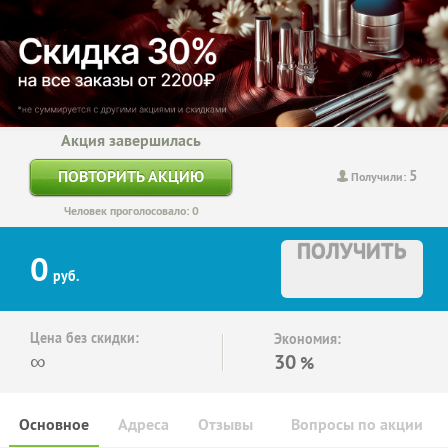
Акция завершилась
5
ПОВТОРИТЬ АКЦИЮ
Получили:
Человек проголосовало: 0
ПОЛУЧИТЬ
0
руб.
Цена без скидки:
Экономия:
∞
30
%
Основное
Адреса
Отзывы
Вопросы по акции