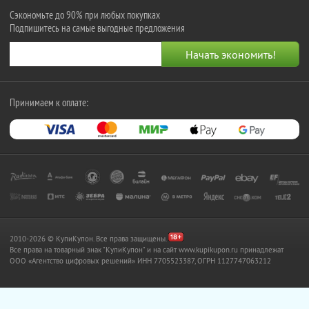
Сэкономьте до 90% при любых покупках
Подпишитесь на самые выгодные предложения
Принимаем к оплате:
2010-2026 © КупиКупон. Все права защищены.
Все права на товарный знак "КупиКупон" и на сайт www.kupikupon.ru принадлежат
OOO «Агентство цифровых решений» ИНН 7705523387, ОГРН 1127747063212