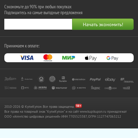
Сэкономьте до 90% при любых покупках
Подпишитесь на самые выгодные предложения
Принимаем к оплате:
2010-2026 © КупиКупон. Все права защищены.
Все права на товарный знак "КупиКупон" и на сайт www.kupikupon.ru принадлежат
OOO «Агентство цифровых решений» ИНН 7705523387, ОГРН 1127747063212