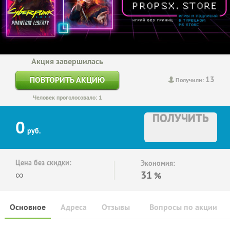
Акция завершилась
13
ПОВТОРИТЬ АКЦИЮ
Получили:
Человек проголосовало: 1
ПОЛУЧИТЬ
0
руб.
Цена без скидки:
Экономия:
∞
31
%
Основное
Адреса
Отзывы
Вопросы по акции