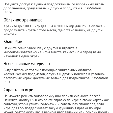
Получите доступ к лучшим предложениям по избранным играм,
дополнениям, предзаказам и другим продуктам в PlayStation
Store.
Облачное хранилище
Храните до 100 ГБ игр для PS4 и 100 ГБ игр для PS5 в облаке и
продолжайте играть с того места, где остановились, на другой
консоли.
Share Play
Начните сеанс Share Play с другом и играйте в
многопользовательские игры вместе, как если бы перед вами
находился один экран.
Эксклюзивные материалы
Выделяйтесь из толпы с помощью уникальных обликов,
косметических предметов, оружия и других бонусов в условно-
бесплатных играх, доступных только для подписчиков PlayStation
Plus.
Справка по игре
Не можете решить головоломку или пройти сильного босса?
Нажмите кнопку PS и откройте справку по игре в своих карточках
событий, чтобы узнать подсказки и советы без спойлеров, если
игра для PS5 поддерживает такую функцию.‎ Справка по игре
может подтолкнуть вас в верном направлении или помочь пройти