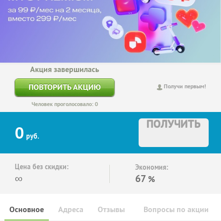
Акция завершилась
ПОВТОРИТЬ АКЦИЮ
Получи первым!
Человек проголосовало: 0
ПОЛУЧИТЬ
0
руб.
Цена без скидки:
Экономия:
∞
67
%
Основное
Адреса
Отзывы
Вопросы по акции