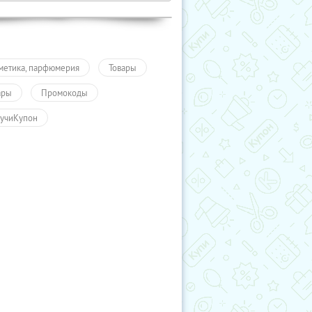
метика, парфюмерия
Товары
ары
Промокоды
учиКупон