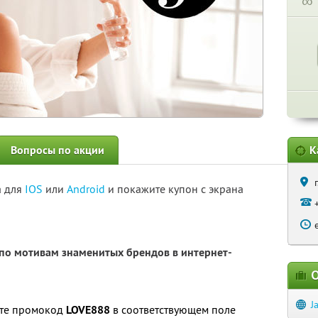
∞
Вопросы по акции
К
а для
IOS
или
Android
и покажите купон с экрана
о мотивам знаменитых брендов в интернет-
О
J
ите промокод
LOVE888
в соответствующем поле