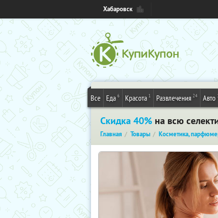
Хабаровск
6
1
24
Все
Еда
Красота
Развлечения
Авто
Скидка 40%
на всю селект
Главная
Товары
Косметика, парфюме