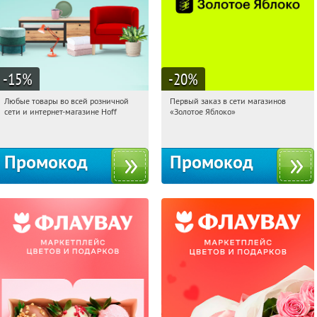
-15
%
-20
%
Любые товары во всей розничной
Первый заказ в сети магазинов
23:57:08
Получили:
83
23:57:08
Получи первым!
сети и интернет-магазине Hoff
«Золотое Яблоко»
Москва, 1-й Волоколамский проезд,
Россия
10с1
Промокод
Промокод