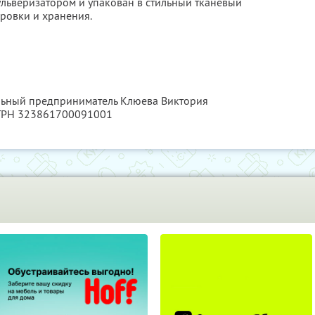
льверизатором и упакован в стильный тканевый
ровки и хранения.
альный предприниматель Клюева Виктория
ОГРН 323861700091001