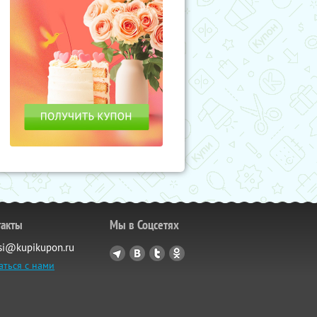
такты
Мы в Соцсетях
si@kupikupon.ru
аться с нами