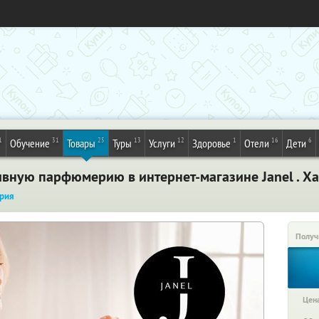
1
31
25
13
12
1
16
6
Обучение
Товары
Туры
Услуги
Здоровье
Отели
Дети
ивную парфюмерию в интернет-магазине Janel . Х
рия
Получ
Цена