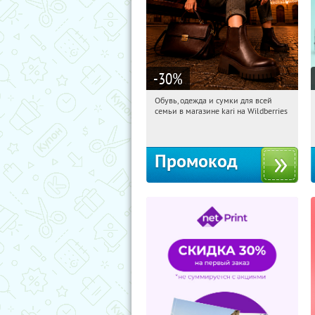
-30
%
Обувь, одежда и сумки для всей
23:57:08
Получили:
30
семьи в магазине kari на Wildberries
Россия
Промокод