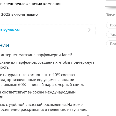
ими спецпредложениями компании
а 2025 включительно
Теги:
Кос
ся купоном
Тов
Пол
НИИ
 интернет-магазине парфюмерии Janel!
сканных парфюмов, созданных, чтобы подчеркнуть
ость.
е натуральные компоненты: 40% состава
сла, произведенные ведущими заводами
остальные 60% — чистый парфюмерный спирт.
и соответствует высоким международным
ти.
ах с удобной системой распыления. На коже
постепенно раскрываясь и меняя свое звучание.