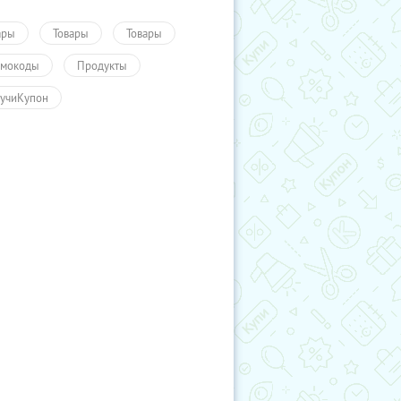
ары
Товары
Товары
мокоды
Продукты
учиКупон