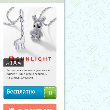
100
%
до
Бесплатная изящная подвеска или
12:15:44
Получили:
74
скидка 500р. в сети ювелирных
Россия
магазинов SUNLIGHT
Бесплатно