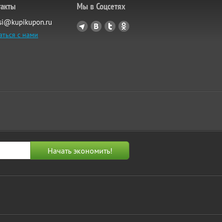
такты
Мы в Соцсетях
si@kupikupon.ru
аться с нами