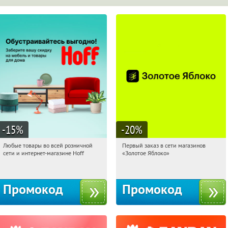
-15
%
-20
%
Любые товары во всей розничной
Первый заказ в сети магазинов
12:15:44
Получили:
83
12:15:44
Получи первым!
сети и интернет-магазине Hoff
«Золотое Яблоко»
Москва, 1-й Волоколамский проезд,
Россия
10с1
Промокод
Промокод