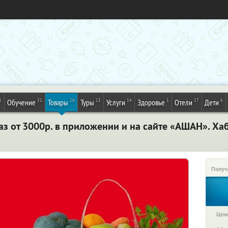
1
31
26
13
14
1
17
6
Обучение
Товары
Туры
Услуги
Здоровье
Отели
Дети
аз от 3000р. в приложении и на сайте «АШАН». Ха
Получ
Цена