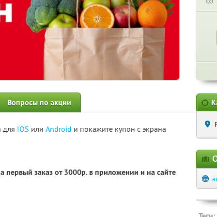
∞
Вопросы по акции
К
а для
IOS
или
Android
и покажите купон с экрана
О
на первый заказ от 3000р. в приложении и на сайте
a
Теги: