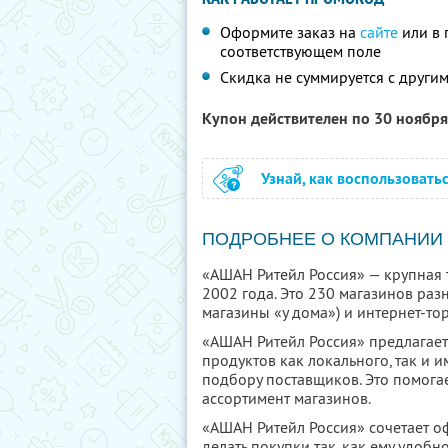
Оформите заказ на
сайте
или в 
соответствующем поле
Скидка не суммируется с друг
Купон действителен по 30 ноябр
Узнай, как воспользовать
ПОДРОБНЕЕ О КОМПАНИИ
«АШАН Ритейл Россия» — крупная 
2002 года. Это 230 магазинов ра
магазины «у дома») и интернет-то
«АШАН Ритейл Россия» предлагае
продуктов как локального, так и 
подбору поставщиков. Это помога
ассортимент магазинов.
«АШАН Ритейл Россия» сочетает о
делать покупки так, как ему удобно