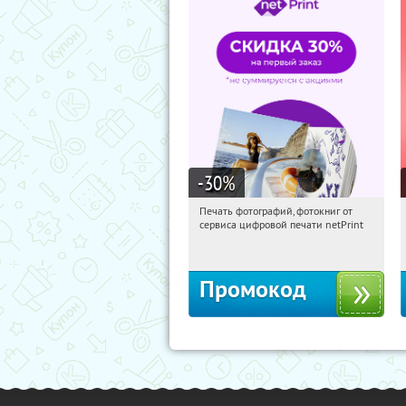
-30
%
Печать фотографий, фотокниг от
12:15:44
Получили:
4
сервиса цифровой печати netPrint
Россия
Промокод