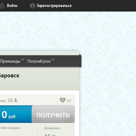
Войти
Зарегистрироваться
53
88
Промокоды
ПолучиКупон
баровск
28
(1)
или:
0
ПОЛУЧИТЬ
руб.
 без скидки:
Экономия: