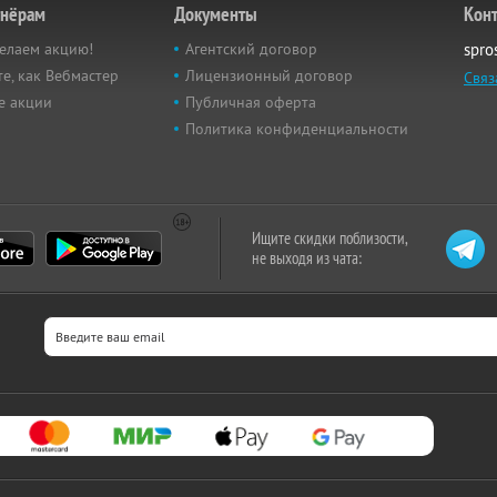
тнёрам
Документы
Кон
елаем акцию!
Агентский договор
spro
е, как Вебмастер
Лицензионный договор
Связ
е акции
Публичная оферта
Политика конфиденциальности
Ищите скидки поблизости,
не выходя из чата: