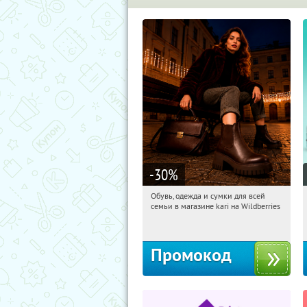
-30
%
Обувь, одежда и сумки для всей
12:15:44
Получили:
32
семьи в магазине kari на Wildberries
Россия
Промокод